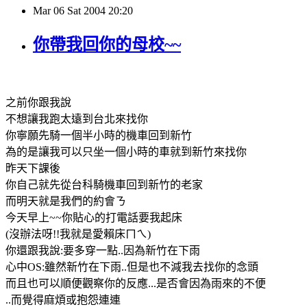
Mar
06
Sat
2004
20:20
你帶我回你的母校~~
之前你跟我說
不想讓我跑太遠到台北來找你
你寧願先騎一個半小時的機車回到新竹
為的是讓我可以只坐一個小時的車就到新竹來找你
昨天下課後
你自己就先從台科騎機車回到新竹的老家
而明天就是我們的約會ㄋ
今天早上~~你貼心的打電話要我起床
(沒辦法呀!!我就是愛賴床ㄇㄟ)
你還跟我說:要多穿一點..因為新竹在下雨
心中OS:雖然新竹在下雨..但是也不減我去找你的念頭
而且也可以順便觀察你的反應...是否會因為雨來的不便
..而覺得麻煩或抱怨連連