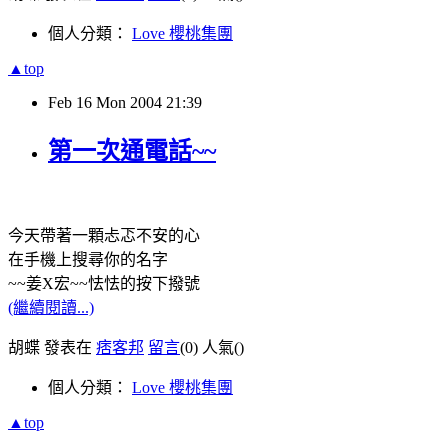
個人分類：
Love 櫻桃集團
▲top
Feb
16
Mon
2004
21:39
第一次通電話~~
今天帶著一顆忐忑不安的心
在手機上搜尋你的名字
~~姜X宏~~怯怯的按下撥號
(繼續閱讀...)
胡蝶 發表在
痞客邦
留言
(0)
人氣(
)
個人分類：
Love 櫻桃集團
▲top