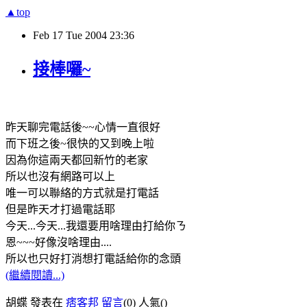
▲top
Feb
17
Tue
2004
23:36
接棒囉~
昨天聊完電話後~~心情一直很好
而下班之後~很快的又到晚上啦
因為你這兩天都回新竹的老家
所以也沒有網路可以上
唯一可以聯絡的方式就是打電話
但是昨天才打過電話耶
今天...今天...我還要用啥理由打給你ㄋ
恩~~~好像沒啥理由....
所以也只好打消想打電話給你的念頭
(繼續閱讀...)
胡蝶 發表在
痞客邦
留言
(0)
人氣(
)