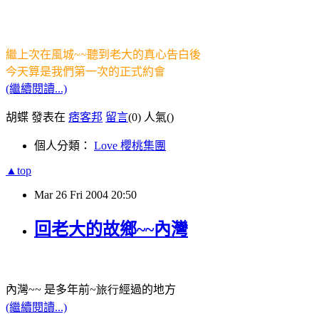
繼上次在風城
~~
聽到老大的真心告白後
今天算是我們第一次的正式約會
(繼續閱讀...)
胡蝶 發表在
痞客邦
留言
(0)
人氣(
)
個人分類：
Love 櫻桃集團
▲top
Mar
26
Fri
2004
20:50
回老大的故鄉~~內灣
內灣
~~
是多年前
~旅行
經過的地方
(繼續閱讀...)