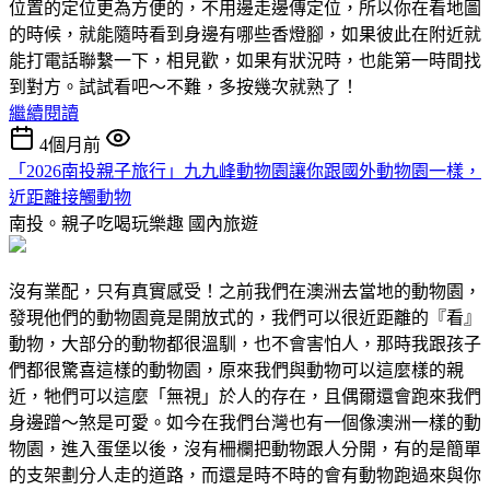
位置的定位更為方便的，不用邊走邊傳定位，所以你在看地圖
的時候，就能隨時看到身邊有哪些香燈腳，如果彼此在附近就
能打電話聯繫一下，相見歡，如果有狀況時，也能第一時間找
到對方。試試看吧～不難，多按幾次就熟了！
繼續閱讀
4個月前
「2026南投親子旅行」九九峰動物園讓你跟國外動物園一樣，
近距離接觸動物
南投。親子吃喝玩樂趣
國內旅遊
沒有業配，只有真實感受！之前我們在澳洲去當地的動物園，
發現他們的動物園竟是開放式的，我們可以很近距離的『看』
動物，大部分的動物都很溫馴，也不會害怕人，那時我跟孩子
們都很驚喜這樣的動物園，原來我們與動物可以這麼樣的親
近，牠們可以這麼「無視」於人的存在，且偶爾還會跑來我們
身邊蹭～煞是可愛。如今在我們台灣也有一個像澳洲一樣的動
物園，進入蛋堡以後，沒有柵欄把動物跟人分開，有的是簡單
的支架劃分人走的道路，而還是時不時的會有動物跑過來與你