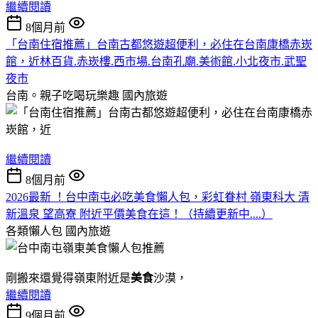
繼續閱讀
8個月前
「台南住宿推薦」台南古都悠遊超便利，必住在台南康橋赤崁
館，近林百貨.赤崁樓.西市場.台南孔廟.美術館.小北夜市.武聖
夜市
台南。親子吃喝玩樂趣
國內旅遊
繼續閱讀
8個月前
2026最新 ！台中南屯必吃美食懶人包，彩虹眷村 嶺東科大 清
新溫泉 望高寮 附近平價美食在這！（持續更新中....）
各類懶人包
國內旅遊
剛搬來還覺得嶺東附近是
美食
沙漠，
繼續閱讀
9個月前