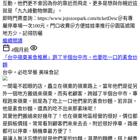
互動，他們更不會因為你的靠近而飛走，更多是想與你親近這
就是「九九峰動物樂園」。
即時門票查詢：https://www.jojozoopark.com/ticketDesc＠有專
屬停車場一次100元。門口收費＠方便娃娃車推行＠園區遮陽
地方少，記得防曬
繼續閱讀
4個月前
「台中嶺東美食推薦」跑了半個台中市，也要吃一口的素食炒
麵
台中。必吃早餐
美味食記
一間毫不起眼的店，矗立在嶺東的嶺東路上，當年他們是從另
外一個地方搬過來嶺東，而有老顧客，跨越了半個台中市，專
程跑來嶺東，就是為了吃上一口他們家的素食炒麵，若非說，
他是素食炒麵，還真的吃不出來那素味呢！
其實他們搬過來好幾年了！也在嶺東地區經營的很好，價位都
是銅板價錢，常常看到顧客們來來去去，附近很好停車，路邊
都可以停車，騎機車最方便了！
最讓人無法忘懷的就是他們家的炒麵，濕潤的麵體，搭上鹹香