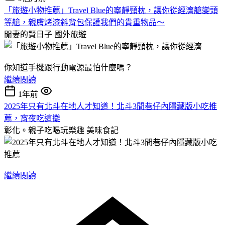
「旅遊小物推薦」Travel Blue的寧靜頸枕，讓你從經濟艙變頭
等艙，親膚烤漆斜背包保護我們的貴重物品～
閒妻的賢日子
國外旅遊
你知道手機跟行動電源最怕什麼嗎？
繼續閱讀
1年前
2025年只有北斗在地人才知道！北斗3間巷仔內隱藏版小吃推
薦，宵夜吃這攤
彰化。親子吃喝玩樂趣
美味食記
繼續閱讀