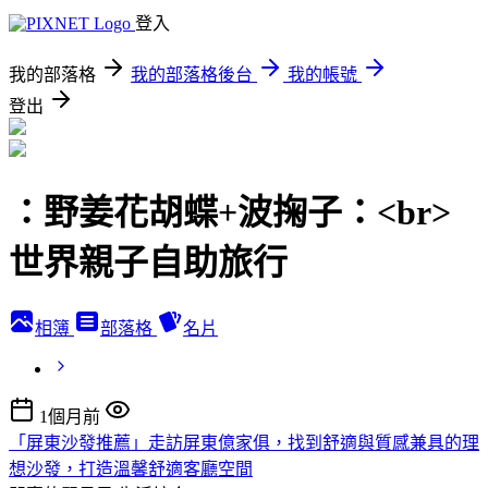
登入
我的部落格
我的部落格後台
我的帳號
登出
：野姜花胡蝶+波掬子：<br>
世界親子自助旅行
相簿
部落格
名片
1個月前
「屏東沙發推薦」走訪屏東億家俱，找到舒適與質感兼具的理
想沙發，打造溫馨舒適客廳空間