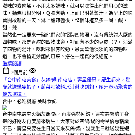
滋味的素肉燥，不用太多調味，就可以吃得出他們用心的滋
味，麵條根根分明，Ｑ彈有勁，上面巴附著醬汁，為早上的味
蕾開啟新的一天。淋上甜辣醬後，整個味道又多一層，鹹，
甜，辣....
當然也一定要來一碗他們家的招牌四物湯，沒有傳統討人厭的
四物味，都是香甜的四物味道，裡面有不少的豆皮（？）沾滿
了四物的湯汁，吃起來很有咬勁，最喜歡他淡淡的的四物味
道，也不會搶走炒麵的風采。搭在一起真的很絕配。
繼續閱讀
7個月前
「台中南屯美食」灰鴿/鍋.南屯店，壽星優惠，慶生都來，幾
歲就送幾隻蝦子，蔬菜吧飲料冰淇淋吃到飽，尾牙春酒聚會的
優先選擇，
台中。必吃餐廳
美味食記
台中南屯最夯火鍋灰鴿/鍋，再度強勢回歸，這次趕緊約了身
邊的好朋友再度前來慶生，大家對於灰鴿/鍋的壽星優惠稱讚
不已，壽星只要在生日當天來灰鴿/鍋，幾歲生日就送幾隻蝦