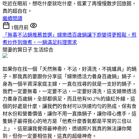
吃近在眼前，想吃什麼就吃什麼，逛累了再慢慢散步回旅館，
真的超自在。
繼續閱讀
1個月前
「無毒不沾鍋推薦首選」婦樂透百歲鍋讓下廚變得更輕鬆，煎
煮炒炸到燉煮，一鍋滿足料理需求
閒妻的賢日子
生活綜合
如果你在找一個「天然無毒，不沾，好清洗，不挑爐具」的鍋
子，那我真的要跟你分享這「婦樂透活力養身百歲鍋」鍋子，
身為一個半資深家庭主婦，一直在找尋的就是一支好的鍋子，
我們一定要無毒，一定要不沾，一定要好清洗，這支婦樂透活
力養身百歲鍋，全部都俱足，而且他有90.2％的遠紅外線，這
個的好處是什麼，讓我們的食材可以快速均勻的熟成，保有食
材水份和營養價值，讓你不用一直換鍋子，讓你得心應手，這
隻鍋子最得我心的地方是「他煮什麼香氣都是平常的三倍以
上」，這是讓我覺得最神奇的，透過照片我真的無法讓你聞
到，但你一定要相信我，這真的超級神奇。