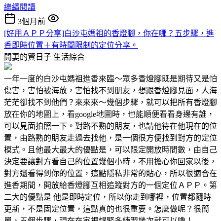
繼續閱讀
3個月前
[好用ＡＰＰ分享]白沙屯媽祖的香燈腳，你在哪？五步驟，進
香即時位置＋有時間限制的定位分享。
閒妻的賢日子
生活綜合
一年一度的白沙屯媽祖進香來臨～眾多香燈腳既是期待又是怕
傷害，害怕被海放，害怕找不到朋友，想跟香燈腳見面，人海
茫茫卻找不到他們？來來來～幾個步驟，就可以把所有香燈腳
放在你的地圖上，看google地圖時，也能順便看看身邊有誰，
可以見面拍照一下。對路不熟的朋友，也請他待在他現在的位
置，由路熟的朋友走過去找他，是一個很方便找到對方的定位
模式。且他最大最大的優點是，可以限定開放時間數，由自己
決定要讓對方看自己的位置幾個小時，不用擔心你回家以後，
對方還看得到你的位置，這點隱私非常的貼心，所以很適合在
進香期間，開放給香燈腳互相追蹤對方的一個定位ＡＰＰ。第
二大的優點是 他是即時定位，所以你走到哪裡，位置都隨時
更新，不是固定位置，這點真的也很重要。怎麼做呢？很簡
單，五個步驟，現在在家裡趕緊多練習幾次就可以嚕！