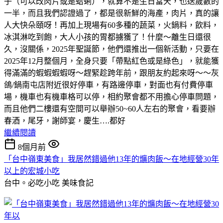
子（可以改肉片或是蛤蜊），就算不是生日當天，也送歲數的
一半，而且我們認證過了，都是很新鮮的海產，肉片，真的讓
人大快朵頤呀！再加上現場有60多種的蔬菜，火鍋料，飲料，
冰淇淋吃到飽，大人小孩的胃都擄獲了！什麼～離生日還很
久，沒關係，2025年聖誕節，他們還推出一個新活動，只要在
2025年12月整個月，全身只要「帶點紅色或是綠色」，就能獲
得滿滿的蝦蝦蝦蝦呀～趕緊趁跨年前，跟朋友約起來呀～～灰
鴿/鍋南屯店附近很好停車，有路邊停車，對面也有付費停車
場，機車也有機車格可以停，相約聚會都不用擔心停車問題，
而且他們二樓還有空間可以舉辦50~60人左右的聚會，看要辦
春酒，尾牙，謝師宴，慶生….都好
繼續閱讀
8個月前
「台中嶺東美食」我居然錯過他13年的爌肉飯～在地經營30年
以上的宏城小吃
台中。必吃小吃
美味食記