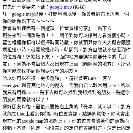
首先你一定要先下載：
google map
(點我)
註冊google map以後，打開地圖以後，你會看到右上角有一個
你的圖像點下去～～～～
就會看到裡面有一個選項「位置資訊分享」，點下去
現在來到一個重點嚕！！！關係到你可以讓對方看幾個小時，
藍色框框你都可以選擇時間時數，你就預算你今天大概會跟隨
媽祖幾小時，就開放幾小時，時間到，對方自然就不會看到你
的位置嚕！這裡接下來，下面的地方要選擇你要分享的「朋
友」，因為不會每個人都出現在上面（圓圈圈的地方），所以
你可能會找不到你想要分享的朋友。
所以你可以在按「更多選項」，這裡會有Line ，有Ｍ
essenger...還有其他地方的朋友，但我自己比較常用Line，所以
我只有用過Line，點下去就可以找到我想找到的朋友，點選你
朋友的頭像就可以了！
選好朋友以後，最後只要按右上角的「分享」就可以了，對方
就能在Line上看到你的即時位置資訊，點選同意後，你就會出
現在他的google map的地圖上了。你的位置會隨著你的走動而
移動，不會『固定一個位置』的定位位置給對方。這是比固定