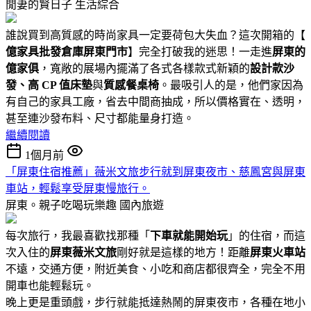
閒妻的賢日子
生活綜合
誰說買到高質感的時尚家具一定要荷包大失血？這次開箱的【
億家具批發倉庫屏東門市
】完全打破我的迷思！一走進
屏東的
億家俱
，寬敞的展場內擺滿了各式各樣款式新穎的
設計款沙
發、高 CP 值床墊
與
質感餐桌椅
。最吸引人的是，他們家因為
有自己的家具工廠，省去中間商抽成，所以價格實在、透明，
甚至連沙發布料、尺寸都能量身打造。
繼續閱讀
1個月前
「屏東住宿推薦」薇米文旅步行就到屏東夜市、慈鳳宮與屏東
車站，輕鬆享受屏東慢旅行。
屏東。親子吃喝玩樂趣
國內旅遊
每次旅行，我最喜歡找那種「
下車就能開始玩
」的住宿，而這
次入住的
屏東薇米文旅
剛好就是這樣的地方！距離
屏東火車站
不遠，交通方便，附近美食、小吃和商店都很齊全，完全不用
開車也能輕鬆玩。
晚上更是重頭戲，步行就能抵達熱鬧的屏東夜市，各種在地小