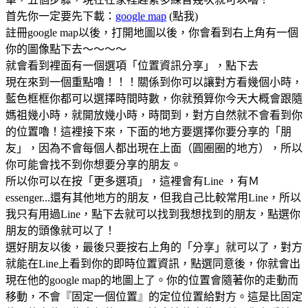
首先你一定要先下載：
google map
(點我)
註冊google map以後，打開地圖以後，你會看到右上角有一個
你的圖像點下去～～～～
就會看到裡面有一個選項「位置資訊分享」，點下去
現在來到一個重點嚕！！！關係到你可以讓對方看幾個小時，
藍色框框你都可以選擇時間時數，你就預算你今天大概會跟隨
媽祖幾小時，就開放幾小時，時間到，對方自然就不會看到你
的位置嚕！這裡接下來，下面的地方要選擇你要分享的「朋
友」，因為不會每個人都出現在上面（圓圈圈的地方），所以
你可能會找不到你想要分享的朋友。
所以你可以在按「更多選項」，這裡會有Line ，有Ｍ
essenger...還有其他地方的朋友，但我自己比較常用Line，所以
我只有用過Line，點下去就可以找到我想找到的朋友，點選你
朋友的頭像就可以了！
選好朋友以後，最後只要按右上角的「分享」就可以了，對方
就能在Line上看到你的即時位置資訊，點選同意後，你就會出
現在他的google map的地圖上了。你的位置會隨著你的走動而
移動，不會『固定一個位置』的定位位置給對方。這是比固定