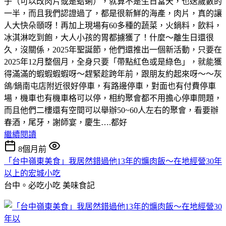
子（可以改肉片或是蛤蜊），就算不是生日當天，也送歲數的
一半，而且我們認證過了，都是很新鮮的海產，肉片，真的讓
人大快朵頤呀！再加上現場有60多種的蔬菜，火鍋料，飲料，
冰淇淋吃到飽，大人小孩的胃都擄獲了！什麼～離生日還很
久，沒關係，2025年聖誕節，他們還推出一個新活動，只要在
2025年12月整個月，全身只要「帶點紅色或是綠色」，就能獲
得滿滿的蝦蝦蝦蝦呀～趕緊趁跨年前，跟朋友約起來呀～～灰
鴿/鍋南屯店附近很好停車，有路邊停車，對面也有付費停車
場，機車也有機車格可以停，相約聚會都不用擔心停車問題，
而且他們二樓還有空間可以舉辦50~60人左右的聚會，看要辦
春酒，尾牙，謝師宴，慶生….都好
繼續閱讀
8個月前
「台中嶺東美食」我居然錯過他13年的爌肉飯～在地經營30年
以上的宏城小吃
台中。必吃小吃
美味食記