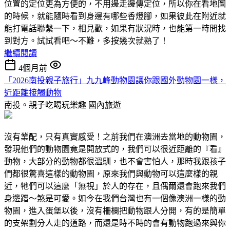
位置的定位更為方便的，不用邊走邊傳定位，所以你在看地圖
的時候，就能隨時看到身邊有哪些香燈腳，如果彼此在附近就
能打電話聯繫一下，相見歡，如果有狀況時，也能第一時間找
到對方。試試看吧～不難，多按幾次就熟了！
繼續閱讀
4個月前
「2026南投親子旅行」九九峰動物園讓你跟國外動物園一樣，
近距離接觸動物
南投。親子吃喝玩樂趣
國內旅遊
沒有業配，只有真實感受！之前我們在澳洲去當地的動物園，
發現他們的動物園竟是開放式的，我們可以很近距離的『看』
動物，大部分的動物都很溫馴，也不會害怕人，那時我跟孩子
們都很驚喜這樣的動物園，原來我們與動物可以這麼樣的親
近，牠們可以這麼「無視」於人的存在，且偶爾還會跑來我們
身邊蹭～煞是可愛。如今在我們台灣也有一個像澳洲一樣的動
物園，進入蛋堡以後，沒有柵欄把動物跟人分開，有的是簡單
的支架劃分人走的道路，而還是時不時的會有動物跑過來與你