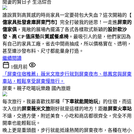
閒妻的賢日子
生活綜合
誰說買到高質感的時尚家具一定要荷包大失血？這次開箱的【
億家具批發倉庫屏東門市
】完全打破我的迷思！一走進
屏東的
億家俱
，寬敞的展場內擺滿了各式各樣款式新穎的
設計款沙
發、高 CP 值床墊
與
質感餐桌椅
。最吸引人的是，他們家因為
有自己的家具工廠，省去中間商抽成，所以價格實在、透明，
甚至連沙發布料、尺寸都能量身打造。
繼續閱讀
1個月前
「屏東住宿推薦」薇米文旅步行就到屏東夜市、慈鳳宮與屏東
車站，輕鬆享受屏東慢旅行。
屏東。親子吃喝玩樂趣
國內旅遊
每次旅行，我最喜歡找那種「
下車就能開始玩
」的住宿，而這
次入住的
屏東薇米文旅
剛好就是這樣的地方！距離
屏東火車站
不遠，交通方便，附近美食、小吃和商店都很齊全，完全不用
開車也能輕鬆玩。
晚上更是重頭戲，步行就能抵達熱鬧的屏東夜市，各種在地小