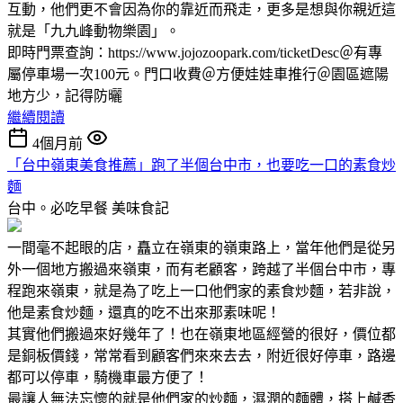
互動，他們更不會因為你的靠近而飛走，更多是想與你親近這
就是「九九峰動物樂園」。
即時門票查詢：https://www.jojozoopark.com/ticketDesc＠有專
屬停車場一次100元。門口收費＠方便娃娃車推行＠園區遮陽
地方少，記得防曬
繼續閱讀
4個月前
「台中嶺東美食推薦」跑了半個台中市，也要吃一口的素食炒
麵
台中。必吃早餐
美味食記
一間毫不起眼的店，矗立在嶺東的嶺東路上，當年他們是從另
外一個地方搬過來嶺東，而有老顧客，跨越了半個台中市，專
程跑來嶺東，就是為了吃上一口他們家的素食炒麵，若非說，
他是素食炒麵，還真的吃不出來那素味呢！
其實他們搬過來好幾年了！也在嶺東地區經營的很好，價位都
是銅板價錢，常常看到顧客們來來去去，附近很好停車，路邊
都可以停車，騎機車最方便了！
最讓人無法忘懷的就是他們家的炒麵，濕潤的麵體，搭上鹹香