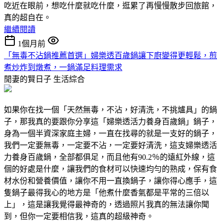
吃近在眼前，想吃什麼就吃什麼，逛累了再慢慢散步回旅館，
真的超自在。
繼續閱讀
1個月前
「無毒不沾鍋推薦首選」婦樂透百歲鍋讓下廚變得更輕鬆，煎
煮炒炸到燉煮，一鍋滿足料理需求
閒妻的賢日子
生活綜合
如果你在找一個「天然無毒，不沾，好清洗，不挑爐具」的鍋
子，那我真的要跟你分享這「婦樂透活力養身百歲鍋」鍋子，
身為一個半資深家庭主婦，一直在找尋的就是一支好的鍋子，
我們一定要無毒，一定要不沾，一定要好清洗，這支婦樂透活
力養身百歲鍋，全部都俱足，而且他有90.2％的遠紅外線，這
個的好處是什麼，讓我們的食材可以快速均勻的熟成，保有食
材水份和營養價值，讓你不用一直換鍋子，讓你得心應手，這
隻鍋子最得我心的地方是「他煮什麼香氣都是平常的三倍以
上」，這是讓我覺得最神奇的，透過照片我真的無法讓你聞
到，但你一定要相信我，這真的超級神奇。