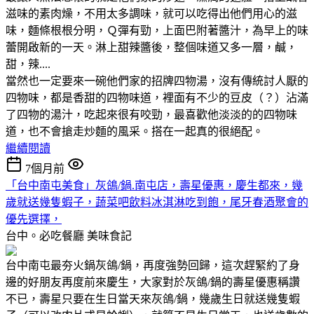
滋味的素肉燥，不用太多調味，就可以吃得出他們用心的滋
味，麵條根根分明，Ｑ彈有勁，上面巴附著醬汁，為早上的味
蕾開啟新的一天。淋上甜辣醬後，整個味道又多一層，鹹，
甜，辣....
當然也一定要來一碗他們家的招牌四物湯，沒有傳統討人厭的
四物味，都是香甜的四物味道，裡面有不少的豆皮（？）沾滿
了四物的湯汁，吃起來很有咬勁，最喜歡他淡淡的的四物味
道，也不會搶走炒麵的風采。搭在一起真的很絕配。
繼續閱讀
7個月前
「台中南屯美食」灰鴿/鍋.南屯店，壽星優惠，慶生都來，幾
歲就送幾隻蝦子，蔬菜吧飲料冰淇淋吃到飽，尾牙春酒聚會的
優先選擇，
台中。必吃餐廳
美味食記
台中南屯最夯火鍋灰鴿/鍋，再度強勢回歸，這次趕緊約了身
邊的好朋友再度前來慶生，大家對於灰鴿/鍋的壽星優惠稱讚
不已，壽星只要在生日當天來灰鴿/鍋，幾歲生日就送幾隻蝦