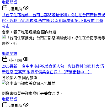
繼續閱讀
8個月前
「台南住宿推薦」台南古都悠遊超便利，必住在台南康橋赤崁
館，近林百貨.赤崁樓.西市場.台南孔廟.美術館.小北夜市.武聖
夜市
台南。親子吃喝玩樂趣
國內旅遊
繼續閱讀
8個月前
2026最新 ！台中南屯必吃美食懶人包，彩虹眷村 嶺東科大 清
新溫泉 望高寮 附近平價美食在這！（持續更新中....）
各類懶人包
國內旅遊
剛搬來還覺得嶺東附近是
美食
沙漠，
繼續閱讀
9個月前