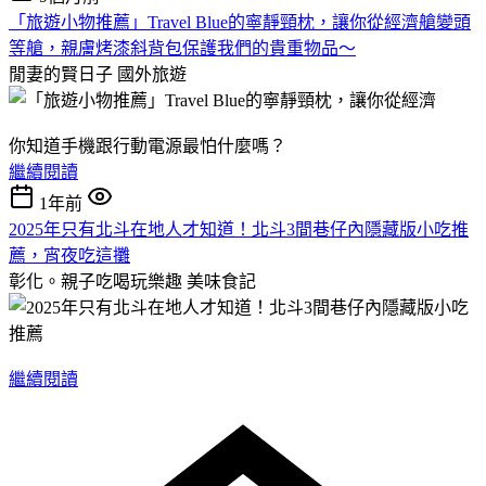
「旅遊小物推薦」Travel Blue的寧靜頸枕，讓你從經濟艙變頭
等艙，親膚烤漆斜背包保護我們的貴重物品～
閒妻的賢日子
國外旅遊
你知道手機跟行動電源最怕什麼嗎？
繼續閱讀
1年前
2025年只有北斗在地人才知道！北斗3間巷仔內隱藏版小吃推
薦，宵夜吃這攤
彰化。親子吃喝玩樂趣
美味食記
繼續閱讀