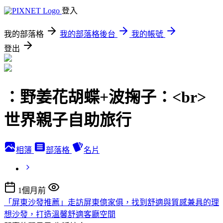
登入
我的部落格
我的部落格後台
我的帳號
登出
：野姜花胡蝶+波掬子：<br>
世界親子自助旅行
相簿
部落格
名片
1個月前
「屏東沙發推薦」走訪屏東億家俱，找到舒適與質感兼具的理
想沙發，打造溫馨舒適客廳空間