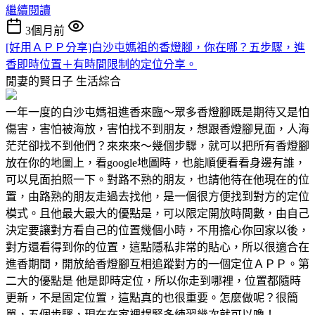
繼續閱讀
3個月前
[好用ＡＰＰ分享]白沙屯媽祖的香燈腳，你在哪？五步驟，進
香即時位置＋有時間限制的定位分享。
閒妻的賢日子
生活綜合
一年一度的白沙屯媽祖進香來臨～眾多香燈腳既是期待又是怕
傷害，害怕被海放，害怕找不到朋友，想跟香燈腳見面，人海
茫茫卻找不到他們？來來來～幾個步驟，就可以把所有香燈腳
放在你的地圖上，看google地圖時，也能順便看看身邊有誰，
可以見面拍照一下。對路不熟的朋友，也請他待在他現在的位
置，由路熟的朋友走過去找他，是一個很方便找到對方的定位
模式。且他最大最大的優點是，可以限定開放時間數，由自己
決定要讓對方看自己的位置幾個小時，不用擔心你回家以後，
對方還看得到你的位置，這點隱私非常的貼心，所以很適合在
進香期間，開放給香燈腳互相追蹤對方的一個定位ＡＰＰ。第
二大的優點是 他是即時定位，所以你走到哪裡，位置都隨時
更新，不是固定位置，這點真的也很重要。怎麼做呢？很簡
單，五個步驟，現在在家裡趕緊多練習幾次就可以嚕！