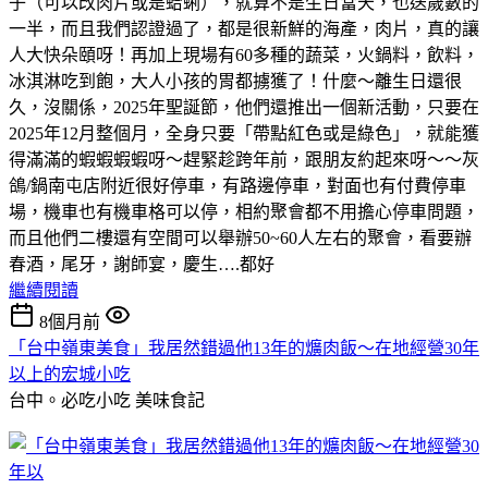
子（可以改肉片或是蛤蜊），就算不是生日當天，也送歲數的
一半，而且我們認證過了，都是很新鮮的海產，肉片，真的讓
人大快朵頤呀！再加上現場有60多種的蔬菜，火鍋料，飲料，
冰淇淋吃到飽，大人小孩的胃都擄獲了！什麼～離生日還很
久，沒關係，2025年聖誕節，他們還推出一個新活動，只要在
2025年12月整個月，全身只要「帶點紅色或是綠色」，就能獲
得滿滿的蝦蝦蝦蝦呀～趕緊趁跨年前，跟朋友約起來呀～～灰
鴿/鍋南屯店附近很好停車，有路邊停車，對面也有付費停車
場，機車也有機車格可以停，相約聚會都不用擔心停車問題，
而且他們二樓還有空間可以舉辦50~60人左右的聚會，看要辦
春酒，尾牙，謝師宴，慶生….都好
繼續閱讀
8個月前
「台中嶺東美食」我居然錯過他13年的爌肉飯～在地經營30年
以上的宏城小吃
台中。必吃小吃
美味食記