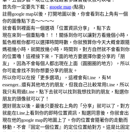
首先你一定要先下載：
google map
(點我)
註冊google map以後，打開地圖以後，你會看到右上角有一個
你的圖像點下去～～～～
就會看到裡面有一個選項「位置資訊分享」，點下去
現在來到一個重點嚕！！！關係到你可以讓對方看幾個小時，
藍色框框你都可以選擇時間時數，你就預算你今天大概會跟隨
媽祖幾小時，就開放幾小時，時間到，對方自然就不會看到你
的位置嚕！這裡接下來，下面的地方要選擇你要分享的「朋
友」，因為不會每個人都出現在上面（圓圈圈的地方），所以
你可能會找不到你想要分享的朋友。
所以你可以在按「更多選項」，這裡會有Line ，有Ｍ
essenger...還有其他地方的朋友，但我自己比較常用Line，所以
我只有用過Line，點下去就可以找到我想找到的朋友，點選你
朋友的頭像就可以了！
選好朋友以後，最後只要按右上角的「分享」就可以了，對方
就能在Line上看到你的即時位置資訊，點選同意後，你就會出
現在他的google map的地圖上了。你的位置會隨著你的走動而
移動，不會『固定一個位置』的定位位置給對方。這是比固定