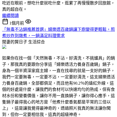
吃近在眼前，想吃什麼就吃什麼，逛累了再慢慢散步回旅館，
真的超自在。
繼續閱讀
1個月前
「無毒不沾鍋推薦首選」婦樂透百歲鍋讓下廚變得更輕鬆，煎
煮炒炸到燉煮，一鍋滿足料理需求
閒妻的賢日子
生活綜合
如果你在找一個「天然無毒，不沾，好清洗，不挑爐具」的鍋
子，那我真的要跟你分享這「婦樂透活力養身百歲鍋」鍋子，
身為一個半資深家庭主婦，一直在找尋的就是一支好的鍋子，
我們一定要無毒，一定要不沾，一定要好清洗，這支婦樂透活
力養身百歲鍋，全部都俱足，而且他有90.2％的遠紅外線，這
個的好處是什麼，讓我們的食材可以快速均勻的熟成，保有食
材水份和營養價值，讓你不用一直換鍋子，讓你得心應手，這
隻鍋子最得我心的地方是「他煮什麼香氣都是平常的三倍以
上」，這是讓我覺得最神奇的，透過照片我真的無法讓你聞
到，但你一定要相信我，這真的超級神奇。