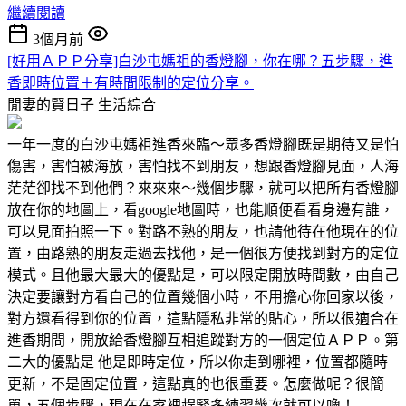
繼續閱讀
3個月前
[好用ＡＰＰ分享]白沙屯媽祖的香燈腳，你在哪？五步驟，進
香即時位置＋有時間限制的定位分享。
閒妻的賢日子
生活綜合
一年一度的白沙屯媽祖進香來臨～眾多香燈腳既是期待又是怕
傷害，害怕被海放，害怕找不到朋友，想跟香燈腳見面，人海
茫茫卻找不到他們？來來來～幾個步驟，就可以把所有香燈腳
放在你的地圖上，看google地圖時，也能順便看看身邊有誰，
可以見面拍照一下。對路不熟的朋友，也請他待在他現在的位
置，由路熟的朋友走過去找他，是一個很方便找到對方的定位
模式。且他最大最大的優點是，可以限定開放時間數，由自己
決定要讓對方看自己的位置幾個小時，不用擔心你回家以後，
對方還看得到你的位置，這點隱私非常的貼心，所以很適合在
進香期間，開放給香燈腳互相追蹤對方的一個定位ＡＰＰ。第
二大的優點是 他是即時定位，所以你走到哪裡，位置都隨時
更新，不是固定位置，這點真的也很重要。怎麼做呢？很簡
單，五個步驟，現在在家裡趕緊多練習幾次就可以嚕！