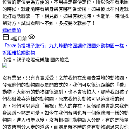
位置的定位更為方便的，不用邊走邊傳定位，所以你在看地圖
的時候，就能隨時看到身邊有哪些香燈腳，如果彼此在附近就
能打電話聯繫一下，相見歡，如果有狀況時，也能第一時間找
到對方。試試看吧～不難，多按幾次就熟了！
繼續閱讀
4個月前
「2026南投親子旅行」九九峰動物園讓你跟國外動物園一樣，
近距離接觸動物
南投。親子吃喝玩樂趣
國內旅遊
沒有業配，只有真實感受！之前我們在澳洲去當地的動物園，
發現他們的動物園竟是開放式的，我們可以很近距離的『看』
動物，大部分的動物都很溫馴，也不會害怕人，那時我跟孩子
們都很驚喜這樣的動物園，原來我們與動物可以這麼樣的親
近，牠們可以這麼「無視」於人的存在，且偶爾還會跑來我們
身邊蹭～煞是可愛。如今在我們台灣也有一個像澳洲一樣的動
物園，進入蛋堡以後，沒有柵欄把動物跟人分開，有的是簡單
的支架劃分人走的道路，而還是時不時的會有動物跑過來與你