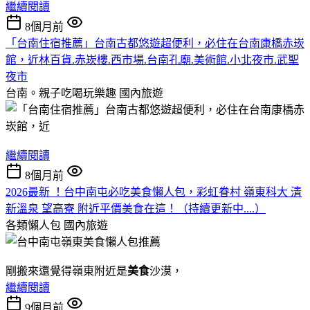
繼續閱讀
8個月前
「台南住宿推薦」台南古都悠遊超便利，必住在台南康橋赤崁
館，近林百貨.赤崁樓.西市場.台南孔廟.美術館.小北夜市.武聖
夜市
台南。親子吃喝玩樂趣
國內旅遊
繼續閱讀
8個月前
2026最新 ！台中南屯必吃美食懶人包，彩虹眷村 嶺東科大 清
新溫泉 望高寮 附近平價美食在這！（持續更新中....）
各類懶人包
國內旅遊
剛搬來還覺得嶺東附近是
美食
沙漠，
繼續閱讀
9個月前