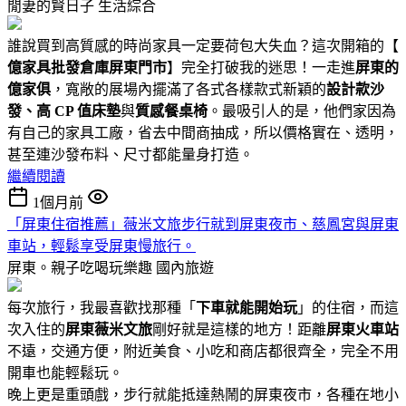
閒妻的賢日子
生活綜合
誰說買到高質感的時尚家具一定要荷包大失血？這次開箱的【
億家具批發倉庫屏東門市
】完全打破我的迷思！一走進
屏東的
億家俱
，寬敞的展場內擺滿了各式各樣款式新穎的
設計款沙
發、高 CP 值床墊
與
質感餐桌椅
。最吸引人的是，他們家因為
有自己的家具工廠，省去中間商抽成，所以價格實在、透明，
甚至連沙發布料、尺寸都能量身打造。
繼續閱讀
1個月前
「屏東住宿推薦」薇米文旅步行就到屏東夜市、慈鳳宮與屏東
車站，輕鬆享受屏東慢旅行。
屏東。親子吃喝玩樂趣
國內旅遊
每次旅行，我最喜歡找那種「
下車就能開始玩
」的住宿，而這
次入住的
屏東薇米文旅
剛好就是這樣的地方！距離
屏東火車站
不遠，交通方便，附近美食、小吃和商店都很齊全，完全不用
開車也能輕鬆玩。
晚上更是重頭戲，步行就能抵達熱鬧的屏東夜市，各種在地小