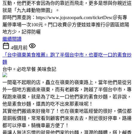
互動，他們更不會因為你的靠近而飛走，更多是想與你親近這
就是「九九峰動物樂園」。
即時門票查詢：https://www.jojozoopark.com/ticketDesc＠有專
屬停車場一次100元。門口收費＠方便娃娃車推行＠園區遮陽
地方少，記得防曬
繼續閱讀
4個月前
「台中嶺東美食推薦」跑了半個台中市，也要吃一口的素食炒
麵
台中。必吃早餐
美味食記
一間毫不起眼的店，矗立在嶺東的嶺東路上，當年他們是從另
外一個地方搬過來嶺東，而有老顧客，跨越了半個台中市，專
程跑來嶺東，就是為了吃上一口他們家的素食炒麵，若非說，
他是素食炒麵，還真的吃不出來那素味呢！
其實他們搬過來好幾年了！也在嶺東地區經營的很好，價位都
是銅板價錢，常常看到顧客們來來去去，附近很好停車，路邊
都可以停車，騎機車最方便了！
最讓人無法忘懷的就是他們家的炒麵，濕潤的麵體，搭上鹹香