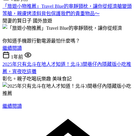
「旅遊小物推薦」Travel Blue的寧靜頸枕，讓你從經濟艙變頭
等艙，親膚烤漆斜背包保護我們的貴重物品～
閒妻的賢日子
國外旅遊
你知道手機跟行動電源最怕什麼嗎？
繼續閱讀
1年前
2025年只有北斗在地人才知道！北斗3間巷仔內隱藏版小吃推
薦，宵夜吃這攤
彰化。親子吃喝玩樂趣
美味食記
繼續閱讀