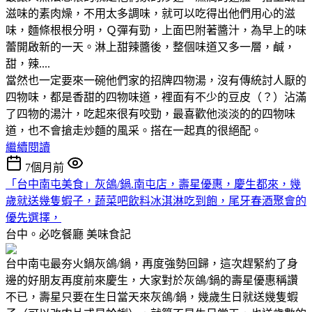
滋味的素肉燥，不用太多調味，就可以吃得出他們用心的滋
味，麵條根根分明，Ｑ彈有勁，上面巴附著醬汁，為早上的味
蕾開啟新的一天。淋上甜辣醬後，整個味道又多一層，鹹，
甜，辣....
當然也一定要來一碗他們家的招牌四物湯，沒有傳統討人厭的
四物味，都是香甜的四物味道，裡面有不少的豆皮（？）沾滿
了四物的湯汁，吃起來很有咬勁，最喜歡他淡淡的的四物味
道，也不會搶走炒麵的風采。搭在一起真的很絕配。
繼續閱讀
7個月前
「台中南屯美食」灰鴿/鍋.南屯店，壽星優惠，慶生都來，幾
歲就送幾隻蝦子，蔬菜吧飲料冰淇淋吃到飽，尾牙春酒聚會的
優先選擇，
台中。必吃餐廳
美味食記
台中南屯最夯火鍋灰鴿/鍋，再度強勢回歸，這次趕緊約了身
邊的好朋友再度前來慶生，大家對於灰鴿/鍋的壽星優惠稱讚
不已，壽星只要在生日當天來灰鴿/鍋，幾歲生日就送幾隻蝦