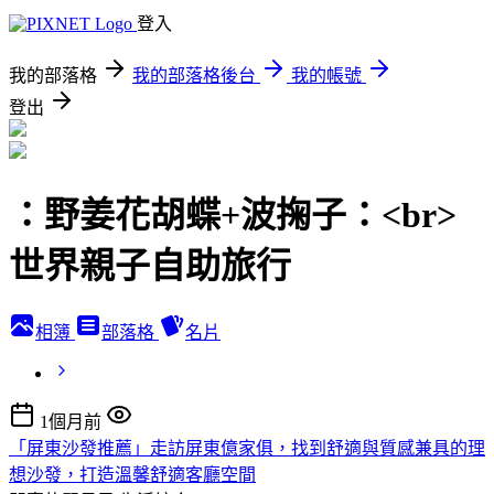
登入
我的部落格
我的部落格後台
我的帳號
登出
：野姜花胡蝶+波掬子：<br>
世界親子自助旅行
相簿
部落格
名片
1個月前
「屏東沙發推薦」走訪屏東億家俱，找到舒適與質感兼具的理
想沙發，打造溫馨舒適客廳空間