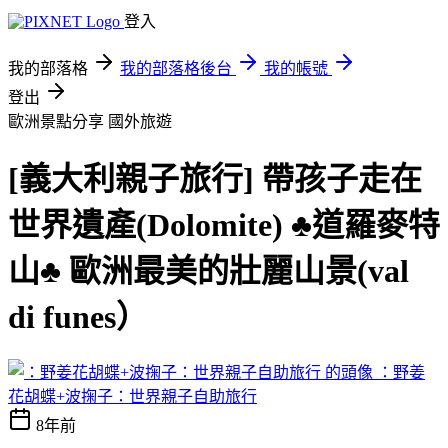
登入
我的部落格
我的部落格後台
我的帳號
登出
歐洲景點分享
國外旅遊
[義大利親子旅行] 帶孩子走在
世界遺產(Dolomite) ♣道羅麥特
山♣ 歐洲最美的壯麗山景(val
di funes）
：野姜
花胡蝶+波掬子：世界親子自助旅行
8年前