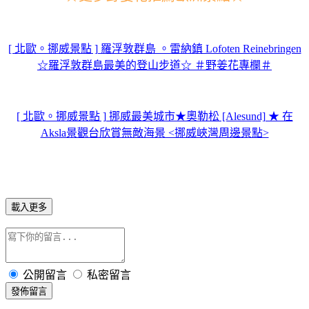
[ 北歐。挪威景點 ] 羅浮敦群島 。雷納鎮 Lofoten Reinebringen
☆羅浮敦群島最美的登山步道☆ ＃野姜花專欄＃
[ 北歐。挪威景點 ] 挪威最美城市★奧勒松 [Alesund] ★ 在
Aksla景觀台欣賞無敵海景 <挪威峽灣周邊景點>
載入更多
公開留言
私密留言
發佈留言