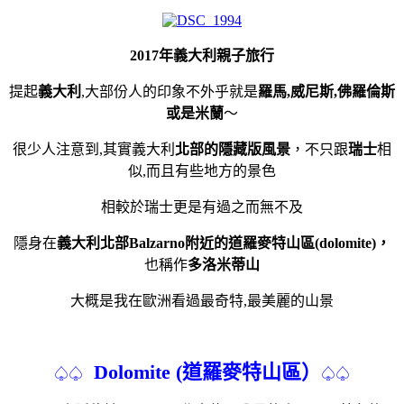
2017年義大利親子旅行
提起
義大利
,大部份人的印象不外乎就是
羅馬,威尼斯,佛羅倫斯
或是米蘭
～
很少人注意到,其實義大利
北部的隱藏版風景
，不只跟
瑞士
相
似,而且有些地方的景色
相較於瑞士更是有過之而無不及
隱身在
義大利北部Balzarno附近的道羅麥特山區(dolomite)，
也稱作
多洛米蒂山
大概是我在歐洲看過最奇特,最美麗的山景
Dolomite (道羅麥特山區）
♤♤
♤♤